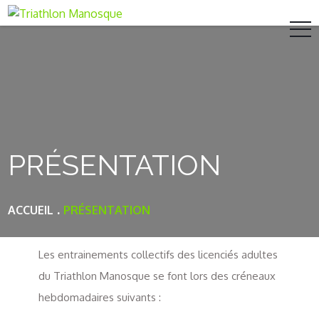
Skip
to
content
PRÉSENTATION
ACCUEIL
PRÉSENTATION
Les entrainements collectifs des licenciés adultes
du Triathlon Manosque se font lors des créneaux
hebdomadaires suivants :