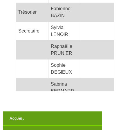
Fabienne
Trésorier
BAZIN
Sylvia
Secrétaire
LENOIR
Raphaëlle
PRUNIER
Sophie
DEGIEUX
Sabrina
BERNARD
Sébastien
Stage/tenues
BERNARD
Accueil
Damien
Jeunes
FAIVRE