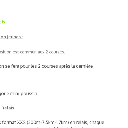
s
efs
lon jeunes :
ansition est commun aux 2 courses.
ion se fera pour les 2 courses après la dernière
égorie mini-poussin
Relais :
es format XXS (300m-7.5km-1.7km) en relais, chaque