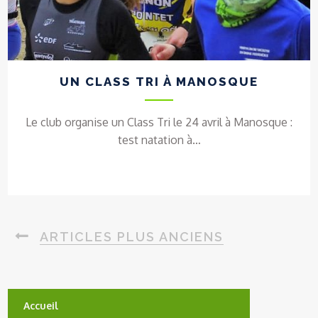
UN CLASS TRI À MANOSQUE
Le club organise un Class Tri le 24 avril à Manosque :
test natation à…
N
ARTICLES PLUS ANCIENS
A
V
I
Accueil
G