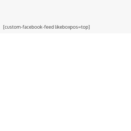
E
S
[custom-facebook-feed likeboxpos=top]