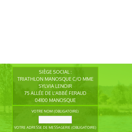
SIÈGE SOCIAL :
TRIATHLON MANOSQUE C/O MME
SYLVIA LENOIR
75 ALLÉE DE L'ABBÉ FERAUD
04100 MANOSQUE
VOTRE NOM (OBLIGATOIRE)
VOTRE ADRESSE DE MESSAGERIE (OBLIGATOIRE)