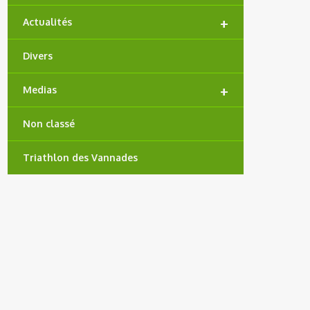
A
+
Actualités
T
Divers
I
O
+
Medias
N
D
Non classé
E
Triathlon des Vannades
S
A
R
T
I
C
L