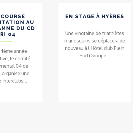
 COURSE
EN STAGE À HYÈRES
NTATION AU
AMME DU CD
Une vingtaine de triathlètes
RI 04
manosquins se déplacera de
nouveau à l’Hôtel club Plein
a 4ème année
Sud (Groupe…
ive, le comité
emental 04 de
n organise une
e interclubs…