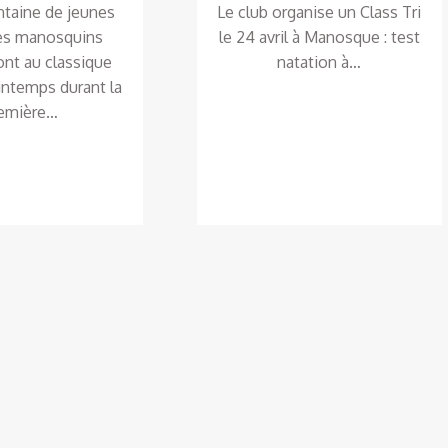
ntaine de jeunes
Le club organise un Class Tri
tes manosquins
le 24 avril à Manosque : test
ont au classique
natation à…
intemps durant la
emière…